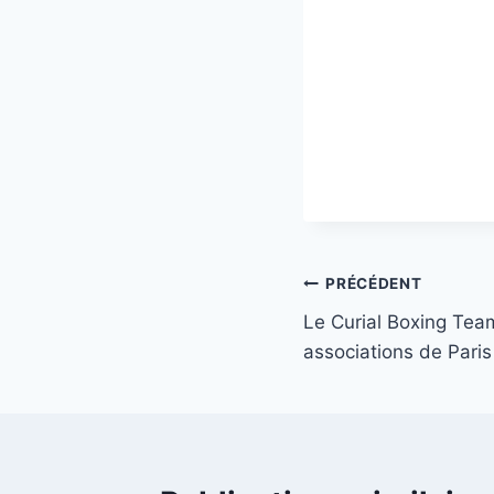
Navigation
PRÉCÉDENT
Le Curial Boxing Te
de
associations de Pari
l’article