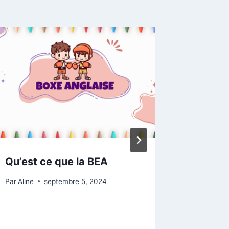
Qu’est ce que la BEA
Forum 
Par
Aline
septembre 5, 2024
Par
Aline