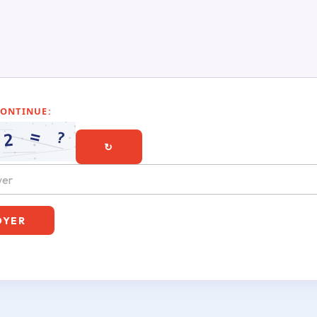
CONTINUE:
↻
OYER