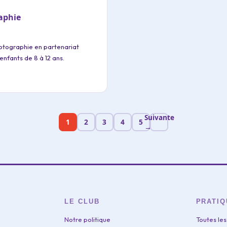
aphie
otographie en partenariat
enfants de 8 à 12 ans.
Suivante
1
2
3
4
5
→
LE CLUB
PRATI
Notre politique
Toutes les